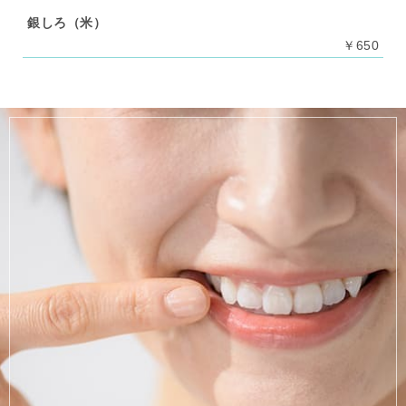
銀しろ（米）
￥650