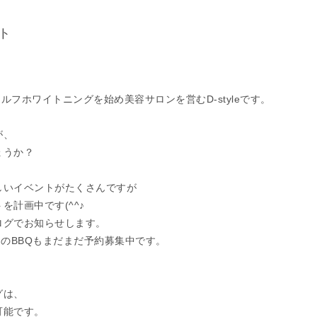
ト
セルフホワイトニングを始め美容サロンを営むD-styleです。
が、
ょうか？
しいイベントがたくさんですが
を計画中です(^^♪
ログでお知らせします。
定のBBQもまだまだ予約募集中です。
グは、
可能です。